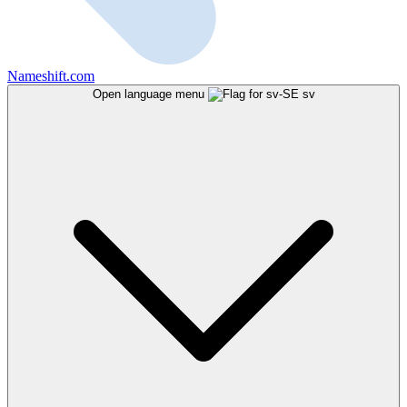
Nameshift.com
Open language menu
sv