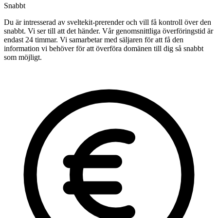
Snabbt
Du är intresserad av sveltekit-prerender och vill få kontroll över den
snabbt. Vi ser till att det händer. Vår genomsnittliga överföringstid är
endast 24 timmar. Vi samarbetar med säljaren för att få den
information vi behöver för att överföra domänen till dig så snabbt
som möjligt.