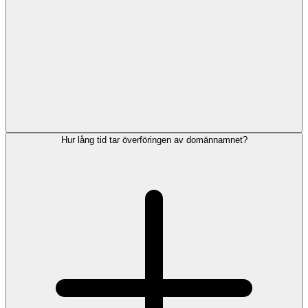
Hur lång tid tar överföringen av domännamnet?