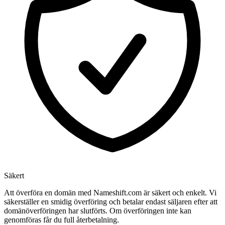
Säkert
Att överföra en domän med Nameshift.com är säkert och enkelt. Vi
säkerställer en smidig överföring och betalar endast säljaren efter att
domänöverföringen har slutförts. Om överföringen inte kan
genomföras får du full återbetalning.